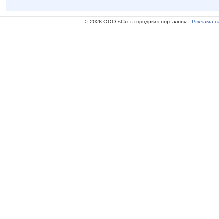
строительный помощник
Анютка
© 2026 ООО «Сеть городских порталов» ·
Реклама н
Кристина СП
Леночка_
Пируэтта
Ягарм
ШопогОлюшка
Червонна