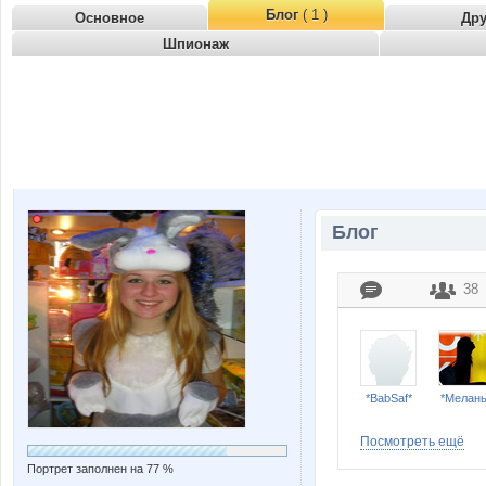
Блог
( 1 )
Основное
Др
Шпионаж
Блог
38
*BabSaf*
*Мелан
Посмотреть ещё
Портрет заполнен на 77 %