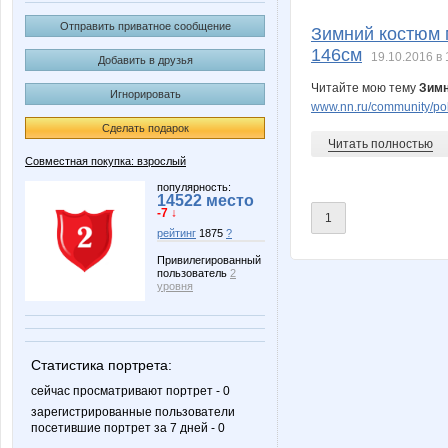
Janny-52
KissNe
Отправить приватное сообщение
Зимний костюм м
146см
19.10.2016 в 
Добавить в друзья
Читайте мою тему
Зимн
Игнорировать
Nutka
Oborote
www.nn.ru/community/po
Сделать подарок
Читать полностью
Совместная покупка: взрослый
Somal
Stella6
популярность:
14522 место
-7 ↓
1
рейтинг
1875
?
Привилегированный
пользователь
2
julia-dem
kristimas
уровня
Статистика портрета:
samsonova
svetnik
сейчас просматривают портрет - 0
зарегистрированные пользователи
посетившие портрет за 7 дней - 0